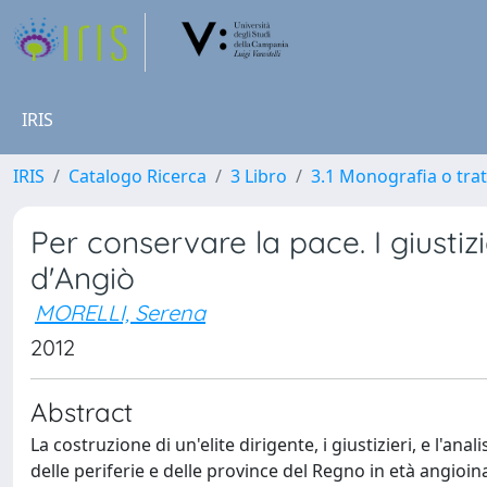
IRIS
IRIS
Catalogo Ricerca
3 Libro
3.1 Monografia o trat
Per conservare la pace. I giustizie
d'Angiò
MORELLI, Serena
2012
Abstract
La costruzione di un'elite dirigente, i giustizieri, e l'ana
delle periferie e delle province del Regno in età angioina