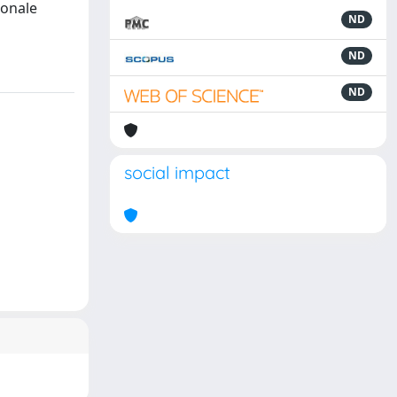
sonale
ND
ND
ND
social impact