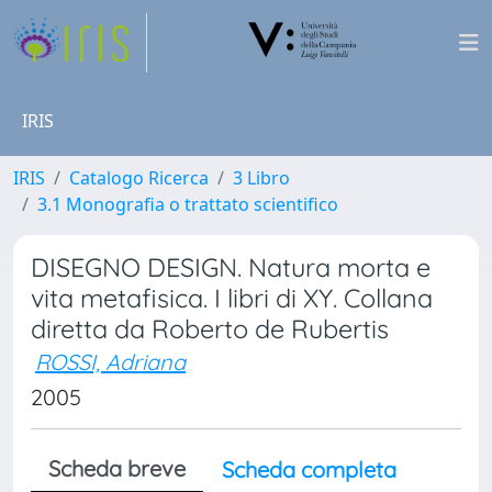
IRIS
IRIS
Catalogo Ricerca
3 Libro
3.1 Monografia o trattato scientifico
DISEGNO DESIGN. Natura morta e
vita metafisica. I libri di XY. Collana
diretta da Roberto de Rubertis
ROSSI, Adriana
2005
Scheda breve
Scheda completa