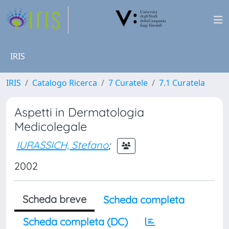
IRIS
IRIS
Catalogo Ricerca
7 Curatele
7.1 Curatela
Aspetti in Dermatologia
Medicolegale
IURASSICH, Stefano
;
2002
Scheda breve
Scheda completa
Scheda completa (DC)