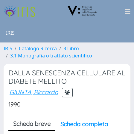
IRIS
IRIS
Catalogo Ricerca
3 Libro
3.1 Monografia o trattato scientifico
DALLA SENESCENZA CELLULARE AL
DIABETE MELLITO
GIUNTA, Riccardo
1990
Scheda breve
Scheda completa