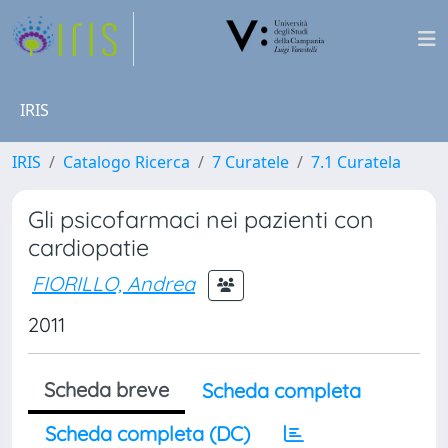
IRIS
IRIS
Catalogo Ricerca
7 Curatele
7.1 Curatela
Gli psicofarmaci nei pazienti con
cardiopatie
FIORILLO, Andrea
2011
Scheda breve
Scheda completa
Scheda completa (DC)