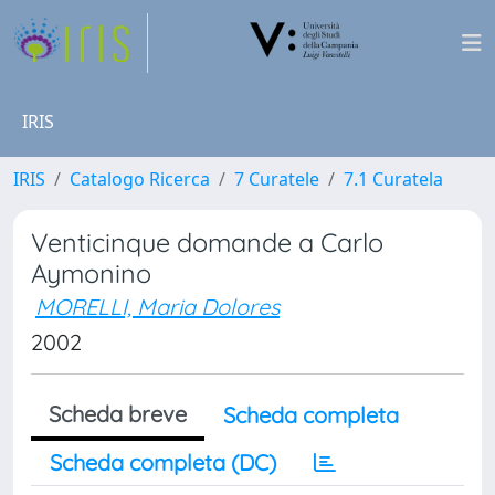
IRIS
IRIS
Catalogo Ricerca
7 Curatele
7.1 Curatela
Venticinque domande a Carlo
Aymonino
MORELLI, Maria Dolores
2002
Scheda breve
Scheda completa
Scheda completa (DC)