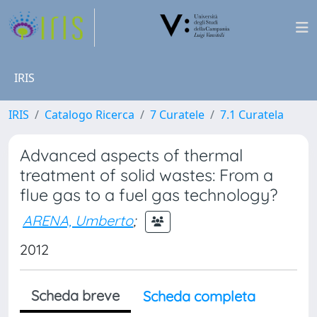
IRIS
IRIS
Catalogo Ricerca
7 Curatele
7.1 Curatela
Advanced aspects of thermal
treatment of solid wastes: From a
flue gas to a fuel gas technology?
ARENA, Umberto
;
2012
Scheda breve
Scheda completa