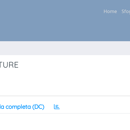
Home
Sfo
TURE
a completa (DC)