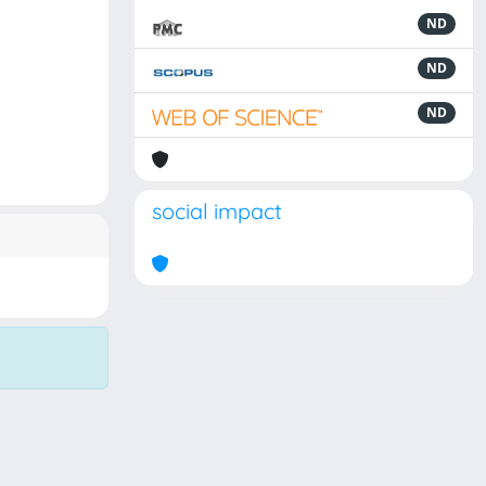
ND
ND
ND
social impact