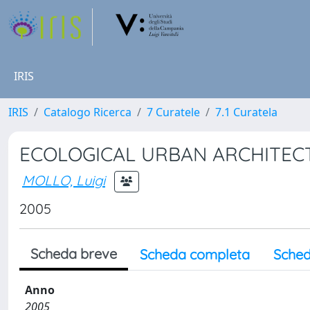
IRIS
IRIS
Catalogo Ricerca
7 Curatele
7.1 Curatela
ECOLOGICAL URBAN ARCHITEC
MOLLO, Luigi
2005
Scheda breve
Scheda completa
Sched
Anno
2005