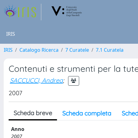
IRIS
IRIS
Catalogo Ricerca
7 Curatele
7.1 Curatela
Contenuti e strumenti per la tutel
SACCUCCI, Andrea
;
2007
Scheda breve
Scheda completa
Sched
Anno
2007