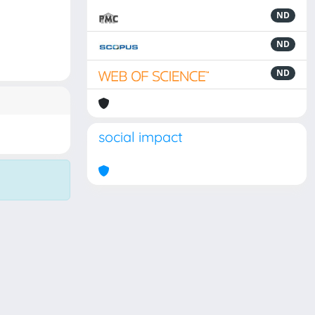
ND
ND
ND
social impact