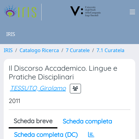
IRIS
IRIS
Catalogo Ricerca
7 Curatele
7.1 Curatela
Il Discorso Accademico. Lingue e
Pratiche Disciplinari
TESSUTO, Girolamo
2011
Scheda breve
Scheda completa
Scheda completa (DC)