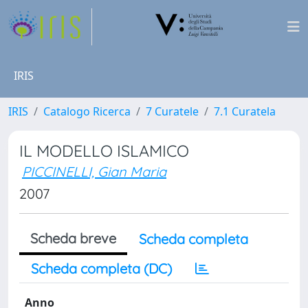
IRIS
IRIS
Catalogo Ricerca
7 Curatele
7.1 Curatela
IL MODELLO ISLAMICO
PICCINELLI, Gian Maria
2007
Scheda breve
Scheda completa
Scheda completa (DC)
Anno