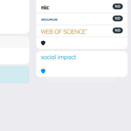
ND
ND
ND
social impact