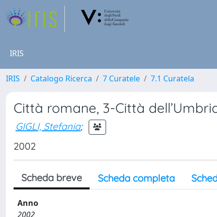
IRIS
IRIS
Catalogo Ricerca
7 Curatele
7.1 Curatela
Città romane, 3-Città dell’Umbri
GIGLI, Stefania
;
2002
Scheda breve
Scheda completa
Sched
Anno
2002