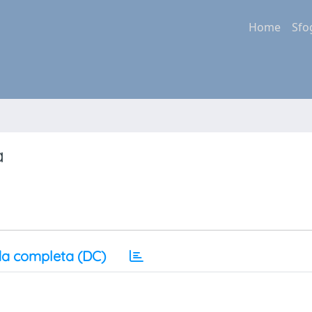
Home
Sfo
a
a completa (DC)