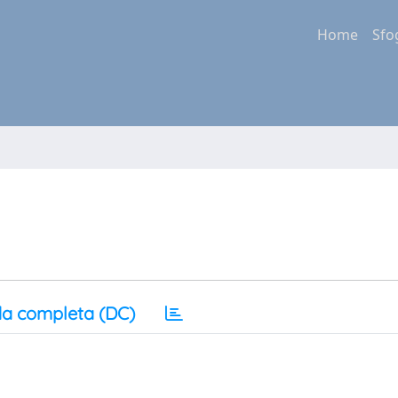
Home
Sfo
a completa (DC)