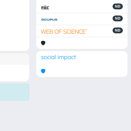
ND
ND
ND
social impact