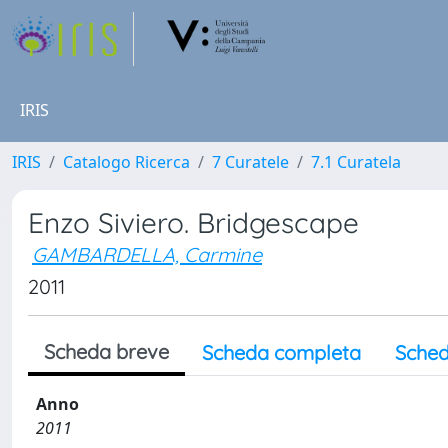
IRIS
IRIS
Catalogo Ricerca
7 Curatele
7.1 Curatela
Enzo Siviero. Bridgescape
GAMBARDELLA, Carmine
2011
Scheda breve
Scheda completa
Sched
Anno
2011