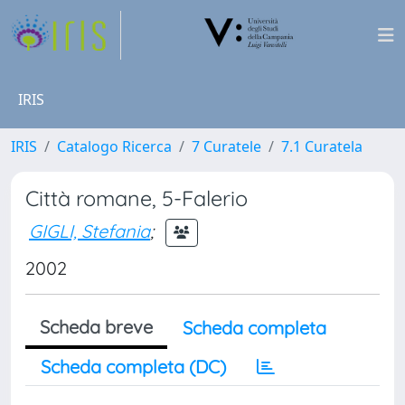
IRIS
IRIS
Catalogo Ricerca
7 Curatele
7.1 Curatela
Città romane, 5-Falerio
GIGLI, Stefania
;
2002
Scheda breve
Scheda completa
Scheda completa (DC)