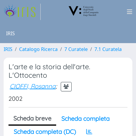
IRIS
IRIS
Catalogo Ricerca
7 Curatele
7.1 Curatela
L'arte e la storia dell'arte.
L'Ottocento
CIOFFI, Rosanna
;
2002
Scheda breve
Scheda completa
Scheda completa (DC)