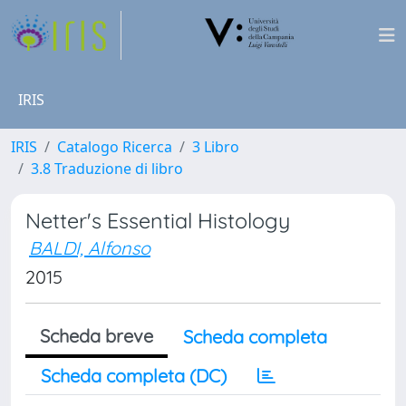
IRIS
IRIS
Catalogo Ricerca
3 Libro
3.8 Traduzione di libro
Netter's Essential Histology
BALDI, Alfonso
2015
Scheda breve
Scheda completa
Scheda completa (DC)