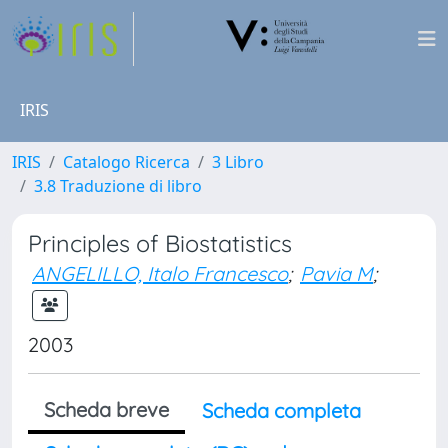
IRIS
IRIS
Catalogo Ricerca
3 Libro
3.8 Traduzione di libro
Principles of Biostatistics
ANGELILLO, Italo Francesco
;
Pavia M
;
2003
Scheda breve
Scheda completa