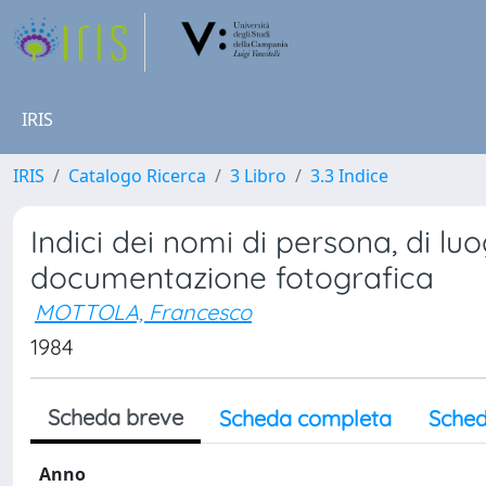
IRIS
IRIS
Catalogo Ricerca
3 Libro
3.3 Indice
Indici dei nomi di persona, di lu
documentazione fotografica
MOTTOLA, Francesco
1984
Scheda breve
Scheda completa
Sched
Anno