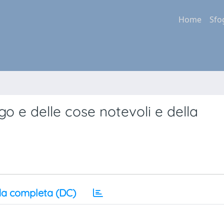
Home
Sfo
ogo e delle cose notevoli e della
a completa (DC)