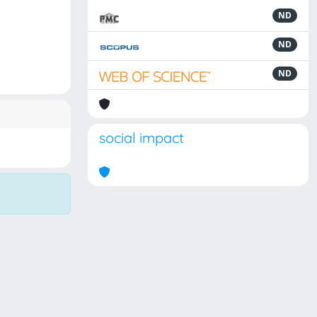
ND
ND
ND
social impact