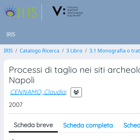
IRIS
IRIS
Catalogo Ricerca
3 Libro
3.1 Monografia o trat
Processi di taglio nei siti archeo
Napoli
CENNAMO, Claudia
;
2007
Scheda breve
Scheda completa
Sched