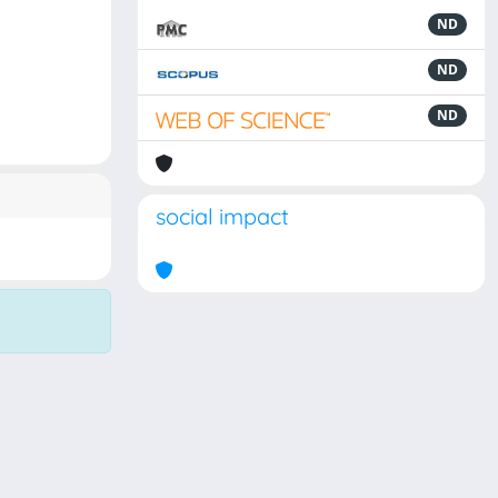
ND
ND
ND
social impact