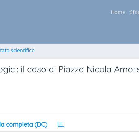
Home
Sfo
tato scientifico
logici: il caso di Piazza Nicola Amor
a completa (DC)