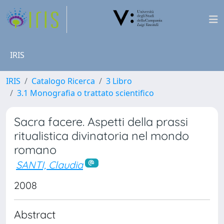
IRIS
IRIS
Catalogo Ricerca
3 Libro
3.1 Monografia o trattato scientifico
Sacra facere. Aspetti della prassi
ritualistica divinatoria nel mondo
romano
SANTI, Claudia
2008
Abstract