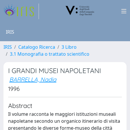
IRIS
IRIS
Catalogo Ricerca
3 Libro
3.1 Monografia o trattato scientifico
I GRANDI MUSEI NAPOLETANI
BARRELLA, Nadia
1996
Abstract
Il volume racconta le maggiori istituzioni museali
napoletane secondo un organico itinerario di visita
presentando le diverse forme-museo della città