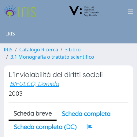
IRIS
IRIS
Catalogo Ricerca
3 Libro
3.1 Monografia o trattato scientifico
L'inviolabilità dei diritti sociali
BIFULCO, Daniela
2003
Scheda breve
Scheda completa
Scheda completa (DC)