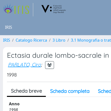
IRIS
IRIS
Catalogo Ricerca
3 Libro
3.1 Monografia o trat
Ectasia durale lombo-sacrale in 
PARLATO, Ciro
;
1998
Scheda breve
Scheda completa
Sched
Anno
1998