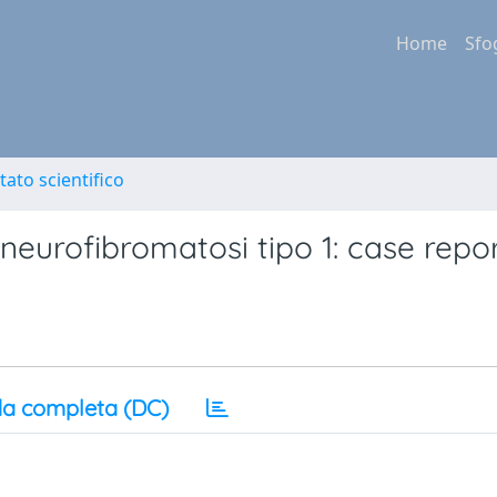
Home
Sfo
tato scientifico
neurofibromatosi tipo 1: case repo
a completa (DC)