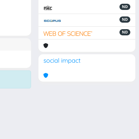
ND
ND
ND
social impact