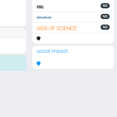
ND
ND
ND
social impact