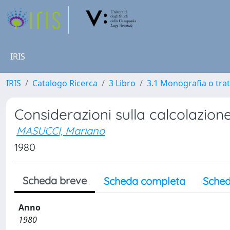
IRIS
IRIS
Catalogo Ricerca
3 Libro
3.1 Monografia o trat
Considerazioni sulla calcolazion
MASUCCI, Mariano
1980
Scheda breve
Scheda completa
Sched
Anno
1980