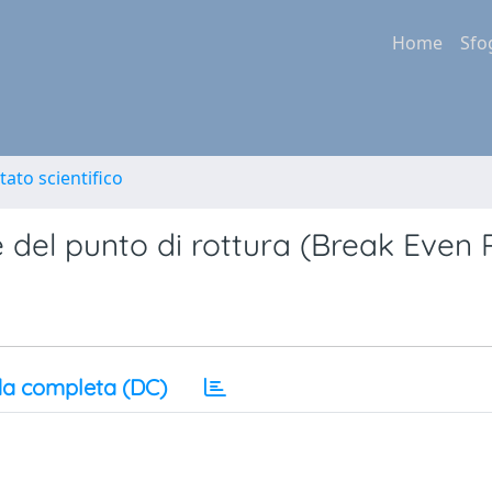
Home
Sfo
tato scientifico
e del punto di rottura (Break Even 
a completa (DC)