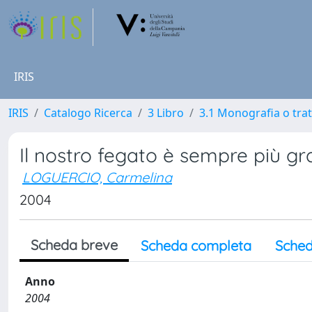
IRIS
IRIS
Catalogo Ricerca
3 Libro
3.1 Monografia o trat
Il nostro fegato è sempre più gr
LOGUERCIO, Carmelina
2004
Scheda breve
Scheda completa
Sched
Anno
2004