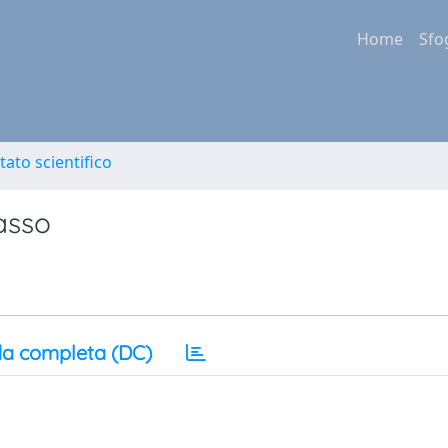
Home
Sfo
tato scientifico
asso
a completa (DC)