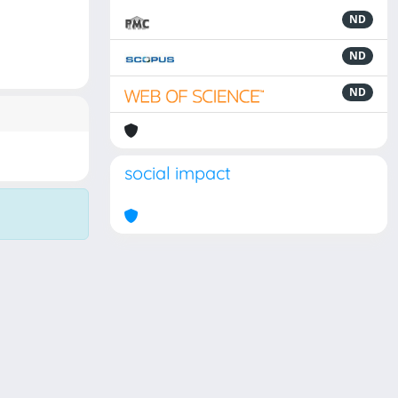
ND
ND
ND
social impact