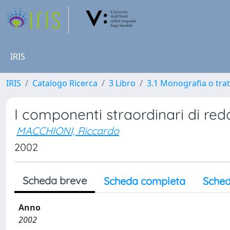
IRIS
IRIS
Catalogo Ricerca
3 Libro
3.1 Monografia o trat
I componenti straordinari di redd
MACCHIONI, Riccardo
2002
Scheda breve
Scheda completa
Sched
Anno
2002