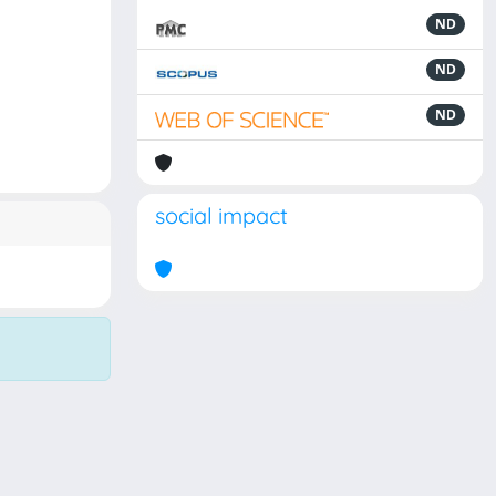
ND
ND
ND
social impact