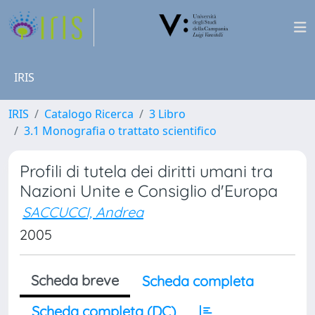
IRIS
IRIS
Catalogo Ricerca
3 Libro
3.1 Monografia o trattato scientifico
Profili di tutela dei diritti umani tra
Nazioni Unite e Consiglio d'Europa
SACCUCCI, Andrea
2005
Scheda breve
Scheda completa
Scheda completa (DC)