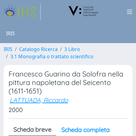
IRIS
IRIS
Catalogo Ricerca
3 Libro
3.1 Monografia o trattato scientifico
Francesco Guarino da Solofra nella
pittura napoletana del Seicento
(1611-1651)
LATTUADA, Riccardo
2000
Scheda breve
Scheda completa