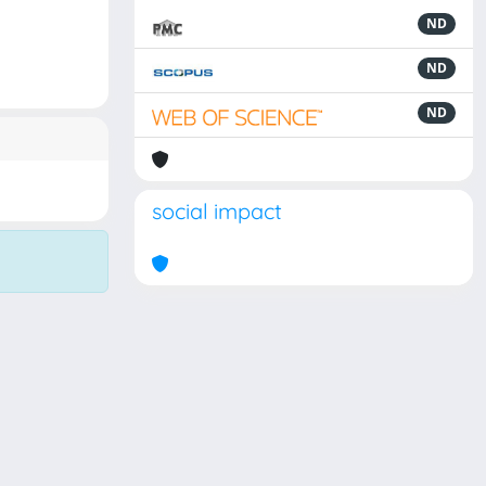
ND
ND
ND
social impact