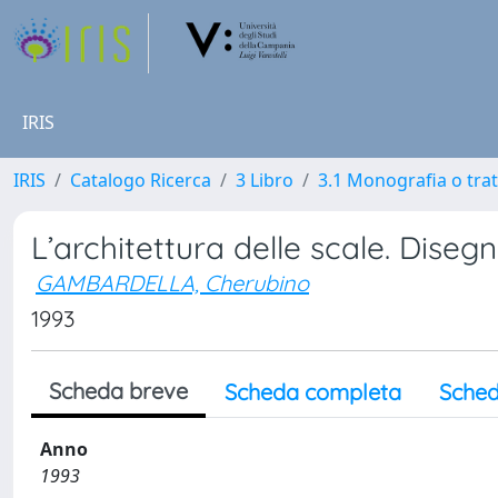
IRIS
IRIS
Catalogo Ricerca
3 Libro
3.1 Monografia o trat
L’architettura delle scale. Diseg
GAMBARDELLA, Cherubino
1993
Scheda breve
Scheda completa
Sched
Anno
1993