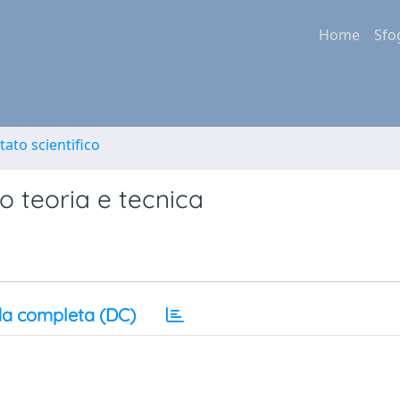
Home
Sfo
tato scientifico
no teoria e tecnica
a completa (DC)