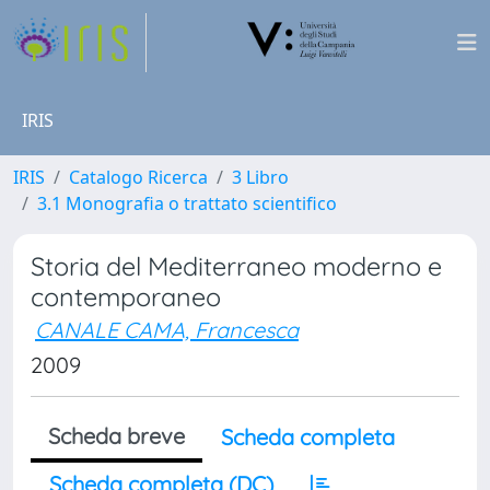
IRIS
IRIS
Catalogo Ricerca
3 Libro
3.1 Monografia o trattato scientifico
Storia del Mediterraneo moderno e
contemporaneo
CANALE CAMA, Francesca
2009
Scheda breve
Scheda completa
Scheda completa (DC)