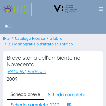
IRIS
IRIS
Catalogo Ricerca
3 Libro
3.1 Monografia o trattato scientifico
Breve storia dell'ambiente nel
Novecento
PAOLINI, Federico
2009
Scheda breve
Scheda completa
Scheda completa (DC)