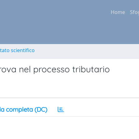
Home
Sfo
tato scientifico
prova nel processo tributario
a completa (DC)