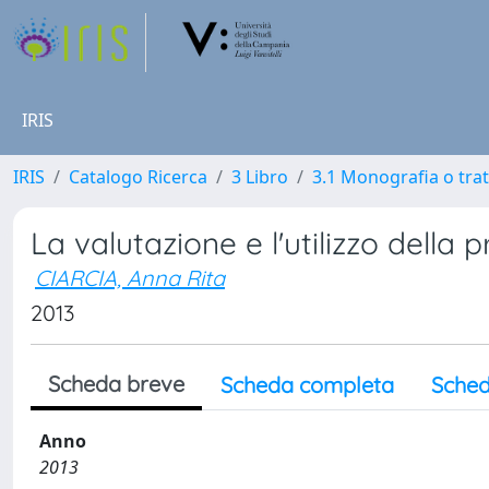
IRIS
IRIS
Catalogo Ricerca
3 Libro
3.1 Monografia o trat
La valutazione e l'utilizzo della 
CIARCIA, Anna Rita
2013
Scheda breve
Scheda completa
Sched
Anno
2013