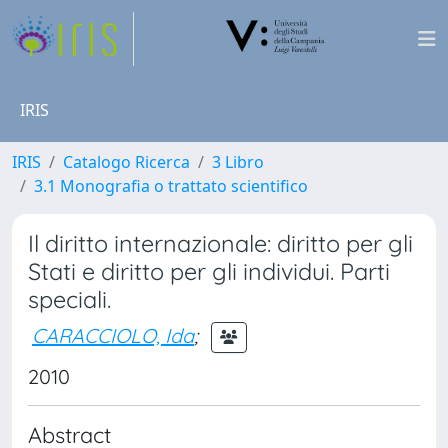
IRIS
IRIS
Catalogo Ricerca
3 Libro
3.1 Monografia o trattato scientifico
Il diritto internazionale: diritto per gli
Stati e diritto per gli individui. Parti
speciali.
CARACCIOLO, Ida
;
2010
Abstract