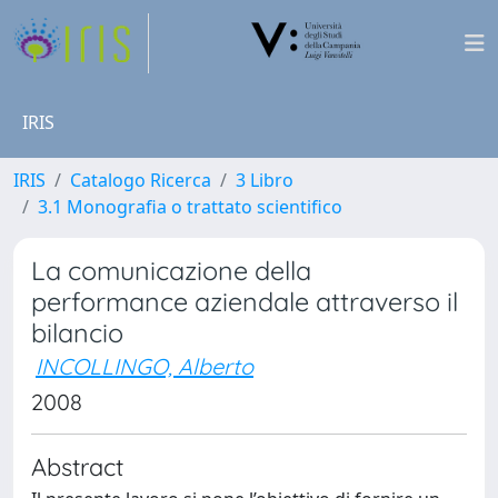
IRIS
IRIS
Catalogo Ricerca
3 Libro
3.1 Monografia o trattato scientifico
La comunicazione della
performance aziendale attraverso il
bilancio
INCOLLINGO, Alberto
2008
Abstract