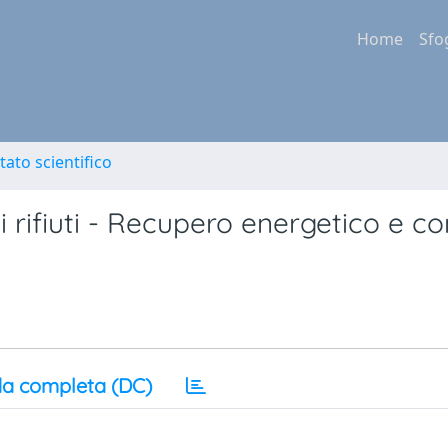
Home
Sfo
tato scientifico
 rifiuti - Recupero energetico e co
a completa (DC)