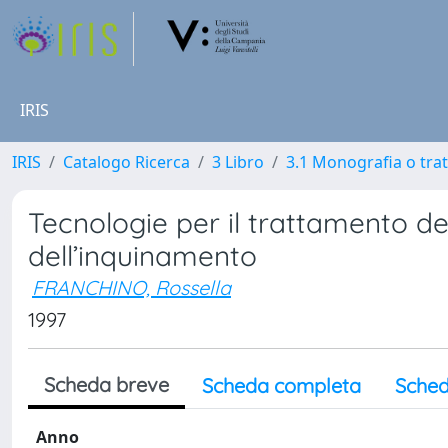
IRIS
IRIS
Catalogo Ricerca
3 Libro
3.1 Monografia o trat
Tecnologie per il trattamento dei
dell’inquinamento
FRANCHINO, Rossella
1997
Scheda breve
Scheda completa
Sched
Anno