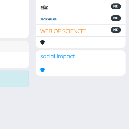
ND
ND
ND
social impact