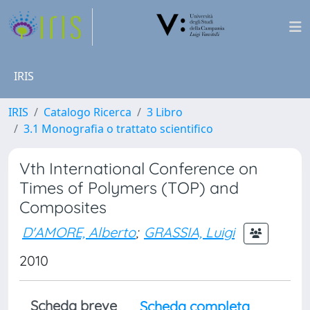
IRIS
IRIS
Catalogo Ricerca
3 Libro
3.1 Monografia o trattato scientifico
Vth International Conference on
Times of Polymers (TOP) and
Composites
D'AMORE, Alberto
;
GRASSIA, Luigi
2010
Scheda breve
Scheda completa