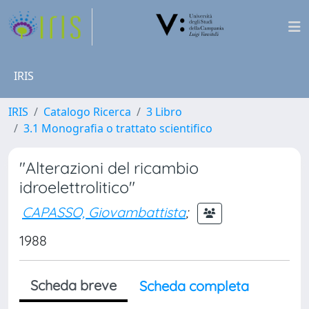
IRIS
IRIS
Catalogo Ricerca
3 Libro
3.1 Monografia o trattato scientifico
"Alterazioni del ricambio
idroelettrolitico"
CAPASSO, Giovambattista
;
1988
Scheda breve
Scheda completa