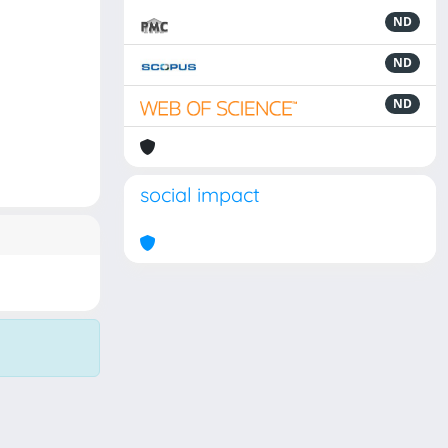
ND
ND
ND
social impact