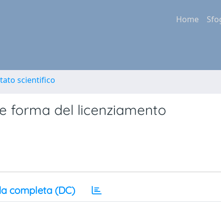
Home
Sfo
tato scientifico
 e forma del licenziamento
a completa (DC)