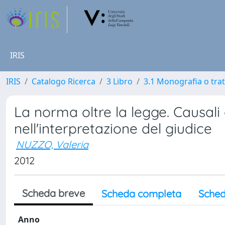
IRIS
IRIS
Catalogo Ricerca
3 Libro
3.1 Monografia o trat
La norma oltre la legge. Causali
nell'interpretazione del giudice
NUZZO, Valeria
2012
Scheda breve
Scheda completa
Sched
Anno