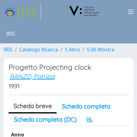
IRIS
IRIS
Catalogo Ricerca
5 Altro
5.06 Mostra
Progetto Projecting clock
RANZO, Patrizia
1991
Scheda breve
Scheda completa
Scheda completa (DC)
Anno