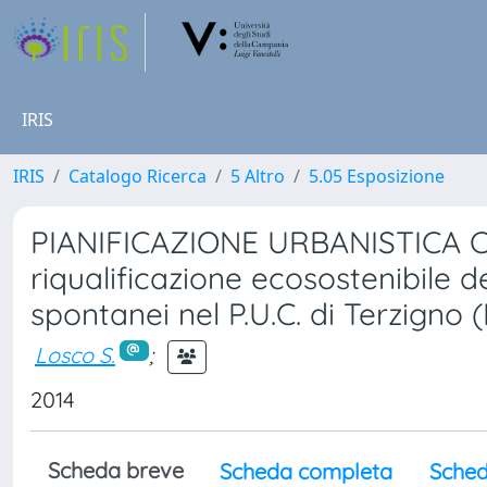
IRIS
IRIS
Catalogo Ricerca
5 Altro
5.05 Esposizione
PIANIFICAZIONE URBANISTICA 
riqualificazione ecosostenibile 
spontanei nel P.U.C. di Terzigno 
Losco S.
;
2014
Scheda breve
Scheda completa
Sched