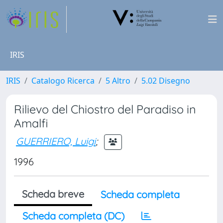
IRIS
IRIS
Catalogo Ricerca
5 Altro
5.02 Disegno
Rilievo del Chiostro del Paradiso in
Amalfi
GUERRIERO, Luigi
;
1996
Scheda breve
Scheda completa
Scheda completa (DC)