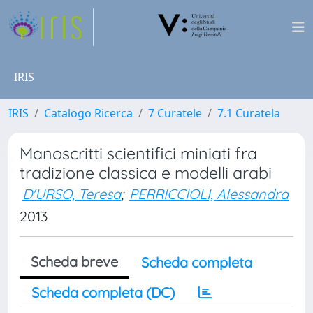
IRIS
IRIS
Catalogo Ricerca
7 Curatele
7.1 Curatela
Manoscritti scientifici miniati fra
tradizione classica e modelli arabi
D'URSO, Teresa
;
PERRICCIOLI, Alessandra
2013
Scheda breve
Scheda completa
Scheda completa (DC)