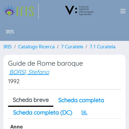
IRIS
IRIS
Catalogo Ricerca
7 Curatele
7.1 Curatela
Guide de Rome baroque
BORSI, Stefano
1992
Scheda breve
Scheda completa
Scheda completa (DC)
Anno