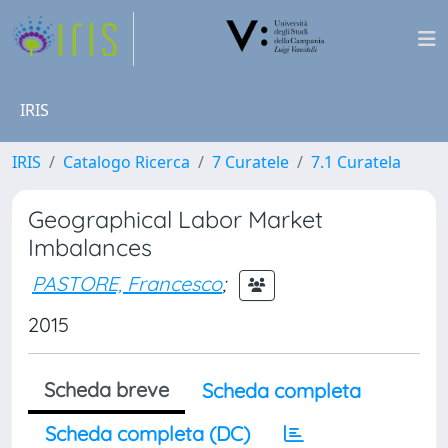
IRIS
IRIS
Catalogo Ricerca
7 Curatele
7.1 Curatela
Geographical Labor Market
Imbalances
PASTORE, Francesco
;
2015
Scheda breve
Scheda completa
Scheda completa (DC)