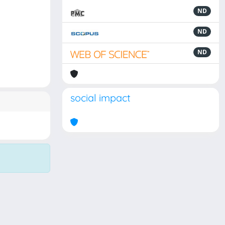
ND
ND
ND
social impact