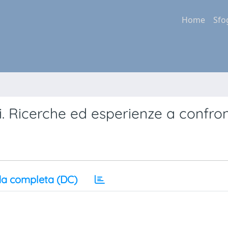
Home
Sfo
. Ricerche ed esperienze a confro
a completa (DC)