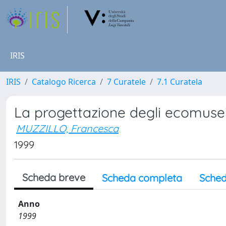
IRIS
IRIS
Catalogo Ricerca
7 Curatele
7.1 Curatela
La progettazione degli ecomusei
MUZZILLO, Francesca
1999
Scheda breve
Scheda completa
Sched
Anno
1999