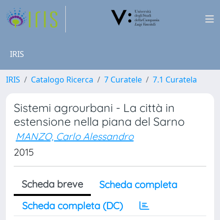
IRIS
IRIS
Catalogo Ricerca
7 Curatele
7.1 Curatela
Sistemi agrourbani - La città in
estensione nella piana del Sarno
MANZO, Carlo Alessandro
2015
Scheda breve
Scheda completa
Scheda completa (DC)