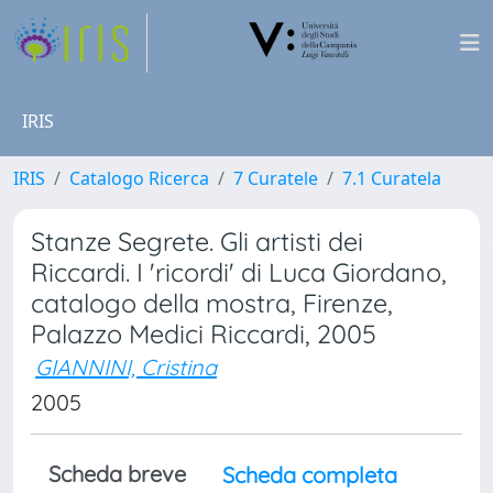
IRIS
IRIS
Catalogo Ricerca
7 Curatele
7.1 Curatela
Stanze Segrete. Gli artisti dei
Riccardi. I 'ricordi' di Luca Giordano,
catalogo della mostra, Firenze,
Palazzo Medici Riccardi, 2005
GIANNINI, Cristina
2005
Scheda breve
Scheda completa