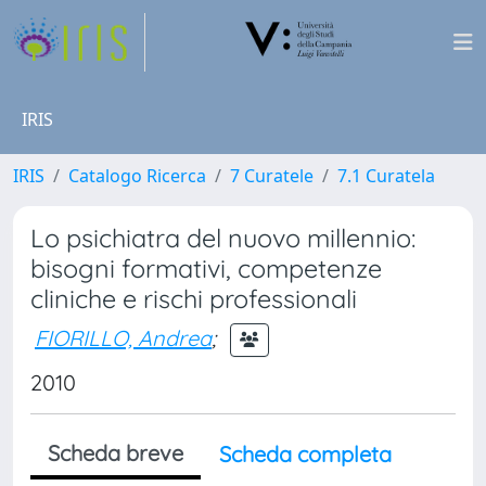
IRIS
IRIS
Catalogo Ricerca
7 Curatele
7.1 Curatela
Lo psichiatra del nuovo millennio:
bisogni formativi, competenze
cliniche e rischi professionali
FIORILLO, Andrea
;
2010
Scheda breve
Scheda completa