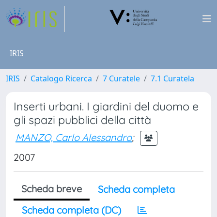
IRIS
IRIS
Catalogo Ricerca
7 Curatele
7.1 Curatela
Inserti urbani. I giardini del duomo e
gli spazi pubblici della città
MANZO, Carlo Alessandro
;
2007
Scheda breve
Scheda completa
Scheda completa (DC)