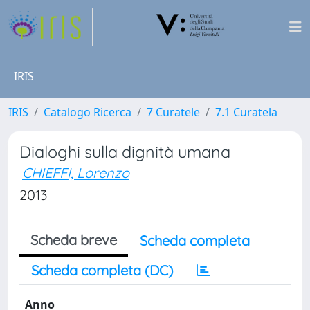
IRIS
IRIS
Catalogo Ricerca
7 Curatele
7.1 Curatela
Dialoghi sulla dignità umana
CHIEFFI, Lorenzo
2013
Scheda breve
Scheda completa
Scheda completa (DC)
Anno